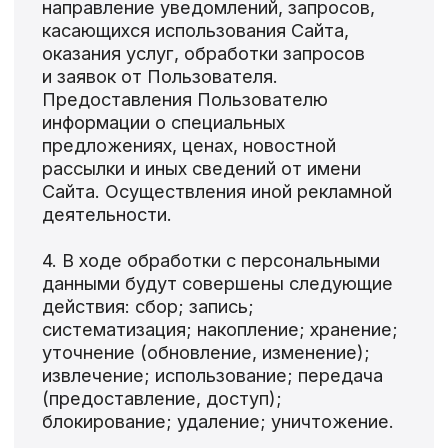
извлечение; использование; передача
(предоставление, доступ);
блокирование; удаление; уничтожение.
5. Третьи лица, которые могут
обрабатывать персональные данные
по поручению ИП Боровикова А. Н.:
ИП Обухов Н. В. (сервис TIlda), 127
051, г. Москва, Цветной б-р, дом 21,
стр. 1, а/я 44
6. Персональные данные
обрабатываются в течение 30 дней
с момента отказа в дальнейшем
обсуждении или с момента принятия
решения о заключении договора
в соответствии с ч. 4 ст. 21 152-ФЗ,
смотря что произойдет раньше.
7. Согласие может быть отозвано вами
или вашим представителем путем
направления И П Боровикову А.
Н письменного заявления или
электронного заявления, подписанного
согласно законодательству Российской
Федерации в области электронной
подписи, по адресу:
info@borfiweb.ru
.