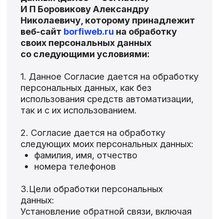
использования средств автоматизации,
так и с их использованием.
2. Согласие дается на обработку
следующих моих персональных данных:
фамилия, имя, отчество
номера телефонов
3.Цели обработки персональных
данных:
Установление обратной связи, включая
направление уведомлений, запросов,
касающихся использования Сайта,
оказания услуг, обработки запросов
и заявок от Пользователя.
Предоставления Пользователю
информации о специальных
предложениях, ценах, новостной
рассылки и иных сведений от имени
Сайта. Осуществления иной рекламной
деятельности.
4. В ходе обработки с персональными
данными будут совершены следующие
действия: сбор; запись;
систематизация; накопление; хранение;
уточнение (обновление, изменение);